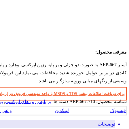
معرفی محصول:
وسیعی از رنگهای میانی ورویه سازگار می باشد.
برای دریافت اطلاعات بیشتر TDS و MSDS با واحد مهندسی فروش در ارتباط باشید
شناسه محصول:
AEP-667-710
دسته ها:
بر پايه رزين هاي اپوکسی
,
پو
فیسبوک
لینکدین
واتس 
توضیحات