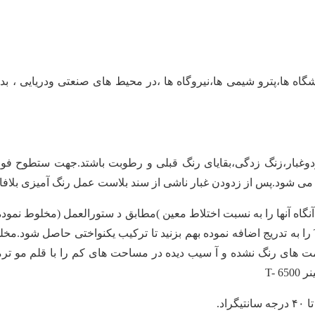
گاه ها،پترو شیمی ها،نیروگاه ها ،در محیط های صنعتی ودریایی ، 
اه آنها را به نسبت اختلاط معین )مطابق د ستورالعمل (مخلوط نموده و
یکنواخت و یکدست حاصل شود.جهت رقیق نمودن رنگ ، تینر T-6500 را به تدریج اضافه نموده بهم بزنید تا ترکیب 
مت های رنگ نشده و آ سیب دیده در مساحت های کم را با قلم مو تر
T- 