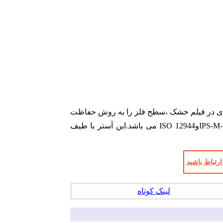
 رزین اپوکسی وهاردنر پلی آمید فرموله شده است وبدلیل دارا بودن حدود65 تا 77 درصد پودر روی در فیلم خشک ،سطح فلز را به روش حفاظت
کاتدی در برابر عوامل خورنده شدید محافظت می نماید.این فرمولاسیون مطابق الزامات کابردی استاندارد های SSPC-Paint-20اوIPS-M-TP-205وISO 12944 می باشد.این آستر با طیف
لینک کوتاه