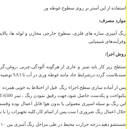
استفاده از این آستر بر روی سطوح غوطه ور
موارد مصرف:
رنگ آمیزی سازه های فلزی، سطوح خارجی مخازن و لوله ها، پالایش
وفرآیندهای شیمیایی
ر
وش اجرا:
سندبلاست گردد.درشرایط حاد مانند غوطه وری در آب تا SA3 توصیه می شود.پس از زدودن غبار ناشی از سند بلاست عمل رنگ آمیزی بلافاصله صورت می گیرد.
پس از آماده سازی سطح،اجزاء رنگ قبل از اختلاط به خوبی همزده آنگ
این رنگ بو سیله اسپری معمولی یا بدون هوا قابل اعمال بوده وقس
خلال اعمال رنگ ضروری ا ست.پس از اتمام کار،کلیه تجهیزات را با تینر 6500
شستشو دهید.درجه حرارت محیط در طی مراحل رنگ آمیزی بین ۱۰ تا ۴۰ درجه سانتیگراد.