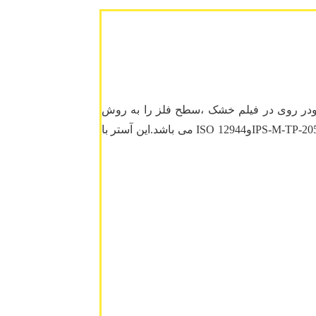
جزئی و بر پایه رزین اپوکسی وهاردنر پلی آمید فرموله شده است وبدلیل دارا بودن حدود۶۵ تا ۷۷ درصد پودر روی در فیلم خشک ،سطح فلز را به روش
حفاظت کاتدی در برابر عوامل خورنده شدید محافظت می نماید.این فرمولاسیون مطابق الزامات کابردی استاندارد های SSPC-Paint-20اوIPS-M-TP-205وISO 12944 می باشد.این آستر با