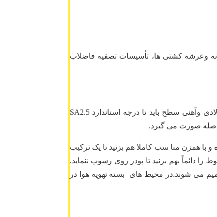
بدنه وعرشه کشتی ها، تأسیسات تصفیه فاضلاب
ستطح زیر کار باید تمیز و عاری از هرگونه آلودگی،چربی ،روغن،گردوغبار،زنگ زدگی،بقایای رنگ قبلی و رطوبت باشتد.جهت ستطوح فولادی وآهنی سطح باید تا درجه استاندارد SA2.5
 با همزن منا سب کاملا هم بزنید تا یک ترکیب
یکنواختی حاصل شود.مخلوط را دائماً بهم بزنید تا پودر روی رسوب ننماید.
میم می شوند.در محیط های بسته تهویه هوا در