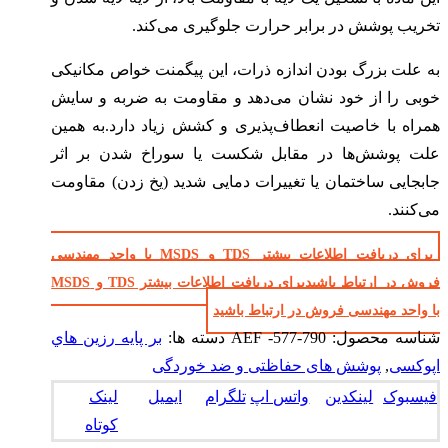
تخریب پوشش در برابر حرارت جلوگیری می‌کند.
به علت بزرگ بودن اندازه ذرات، این پیگمنت خواص مکانیکی
خوبی را از خود نشان می‌دهد و مقاومت به ضربه و سایش
همراه با خاصیت انعطاف‌پذیری و کشش زیاد دارد.به همین
علت پوشش‌ها در مقابل شکست یا سوراخ شدن بر اثر
جابجایی ساختمان یا تغییرات دمایی شدید (یخ زدن) مقاومت
می‌کنند.
برای دریافت اطلاعات بیشتر TDS و MSDS با واحد مهندسی
فروش در ارتباط باشید
برای دریافت اطلاعات بیشتر TDS و MSDS
با واحد مهندسی فروش در ارتباط باشید
شناسه محصول:
AEF -577-790
دسته ها:
بر پايه رزين هاي
اپوکسی
,
پوشش های حفاظتی و ضد خوردگی
فیسبوک
لینکدین
واتس اپ
تلگرام
ایمیل
لینک
کوتاه