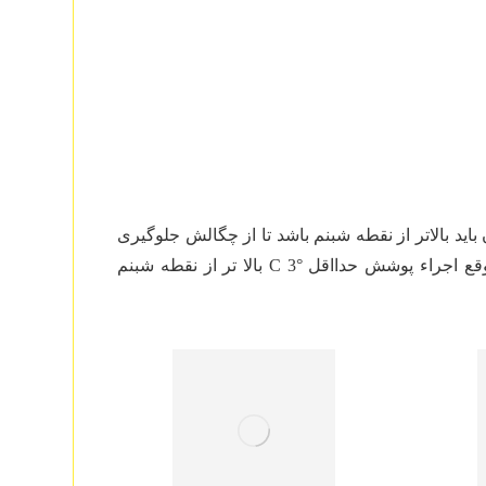
اید بالاتر از نقطه شبنم باشد تا از چگالش جلوگیری
گردد.در واقع رطوبت نسبی نباید بالای ۸۰% ودر جه حرارت سطح در موقع اجراء پوشش حدااقل °C 3 بالا تر از نقطه شبنم