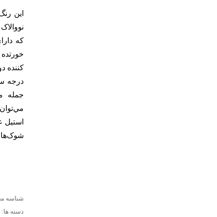
این رنگ
نووالاک
که دارا
خورتده 
درجه سا
جمله م
مي‌توان
استيل ع
شوک‌هاي
برای دریافت اطلاعات
شناسه م
دسته ها: