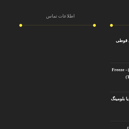
اطلاعات تماس
ی قوطی
آدرس دفتر مرکزی
تهران ، شهرک اکباتان بلوار شهید نفیسی
روبروی دبیرستان شهید عموئیان برج آریو
فریزتااستابلیتی (Freeze –
اکباتان طبقه ۳ واحد ۳۰۱
T
شماره تماس
۴۴۶۳۰۱۲۹ ۲۱ ۹۸+
یا بلومینگ
ایمیل
Info@AlborzPooshesh.com