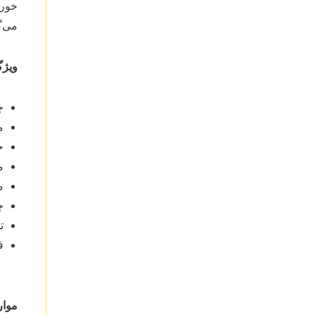
خورن
می‌گ
ویژگ
چ
م
ح
مق
م
چ
ت
فیلم خ
موا