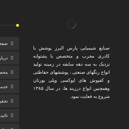
صفح
صنایع شیمیایی پارس البرز پوشش با
کادری مجرب و متخصص با پشتوانه
دربار
نزدیک به سه دهه سابقه در زمینه تولید
انواع رنگهای صنعتی ، پوششهای حفاظتی
محصو
و کفپوش های اپوکسی وپلی یورتان
خدما
وهمچنین انواع درزبند ها، در سال ۱۳۸۵
شروع به فعایت نمود.
تحقی
تائید