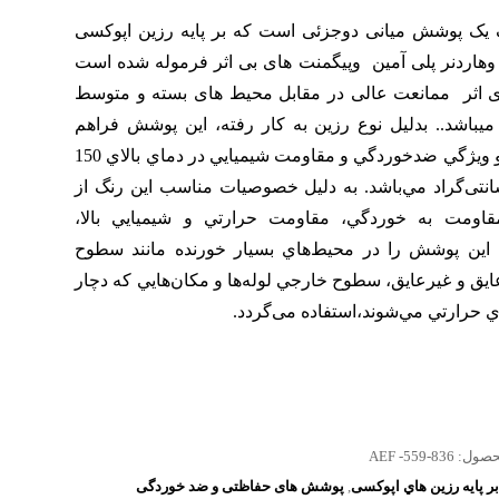
 یک پوشش میانی دوجزئی است که بر پایه رزین اپوکسی
 وهاردنر پلی آمین وپیگمنت های بی اثر فرموله شده است
ی اثر ممانعت عالی در مقابل محیط های بسته و متوسط
میباشد.. بدليل نوع رزين به كار رفته، اين پوشش فراهم
كننده دو ويژگي ضدخوردگي و مقاومت شيميايي در دماي بالاي 150
نتی‌گراد مي‌باشد. به دليل خصوصيات مناسب اين رنگ از
قاومت به خوردگي، مقاومت حرارتي و شيميايي بالا،
 اين پوشش را در محيط‌هاي بسيار خورنده مانند سطوح
ايق و غيرعايق، سطوح خارجي لوله‌ها و مكان‌هايي كه دچار
 حرارتي مي‌شوند،استفاده می‌گردد.
 بیشتر TDS و MSDS با واحد مهندسی فروش در ارتباط باشید
حصول:
AEF -559-836
بر پايه رزين هاي اپوکسی
,
پوشش های حفاظتی و ضد خوردگی