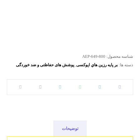
برای دریافت اطلاعات بیشتر TDS و MSDS با واحد مهندسی فروش
در ارتباط باشید
برای دریافت اطلاعات بیشتر TDS و MSDS با واحد
مهندسی فروش در ارتباط باشید
شناسه محصول:
AEP-649-800
دسته ها:
بر پايه رزين هاي اپوکسی
,
پوشش های حفاظتی و ضد خوردگی
توضیحات