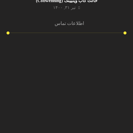
حالت کاب وینیینگ (Cobwenning)
تیر ۳۱, ۱۴۰۰
اطلاعات تماس
آدرس دفتر مرکزی
تهران ، شهرک اکباتان بلوار شهید نفیسی روبروی دبیرستان شهید
عموئیان برج آریو اکباتان طبقه ۳ واحد ۳۰۱
شماره تماس
۴۴۶۳۰۱۲۹ ۲۱ ۹۸+
ایمیل
Info@AlborzPooshesh.com