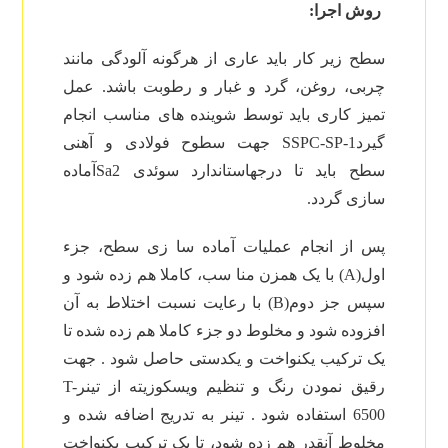
روش اجرا:
سطح زیر کار باید عاری از هرگونه آلودگی مانند
چربی، روغن، گرد و غبار و رطوبت باشد. عمل
تمیز کاری باید توسط شوینده های مناسب انجام
گیردSSPC-SP-1 جهت سطوح فولادی و آهنی
سطح باید تا درجهاستاندارد سوئدی Sa2آماده
سازی گردد.
پس از انجام عملیات آماده سا زی سطح، جزء
اول(A) با یک همزن منا سب، کاملا هم زده شود و
سپس جز دوم(B) با رعایت نسبت اختلاط به آن
افزوده شود و مخلوط دو جزء کاملا هم زده شده تا
یک ترکیب یکنواخت و یکدستی حاصل شود . جهت
رقیق نمودن رنگ و تنظیم ویسکوزیته از تینرT-
6500 استفاده شود . تینر به تدریج اضافه شده و
مخلوط آنقدر هم زده شود، تا یک ترکیب یکنواخت