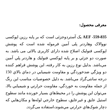
معرفی محصول:
AEF -559-835
یک آستردوجزئی است که بر پایه رزین اپوکسی
نووالاک وهاردنر پلی آمین فرموله شده است که پوشش
اپوکسی فنولیک اصلاح شده دارای کاربری بالائی می باشد. به
صورت دو جزئي و بر پايه اپوكسي فنوليك و هاردنر پلي آمين
مي‌باشد. بدليل نوع رزين به كار رفته، اين پوشش فراهم كننده
دو ويژگي ضدخوردگي و مقاومت شيميايي در دماي بالاي 150
درجه سانتی‌گراد مي‌باشد. به دليل خصوصيات مناسب اين رنگ
از جمله مقاومت به خوردگي، مقاومت حرارتي و شيميايي بالا،
مي‌توان اين پوشش را در محيط‌هاي بسيار خورنده مانند سطوح
استيل عايق و غيرعايق، سطوح خارجي لوله‌ها و مكان‌هايي كه
دچار شوک‌هاي حرارتي مي‌شوند،استفاده می‌گردد.