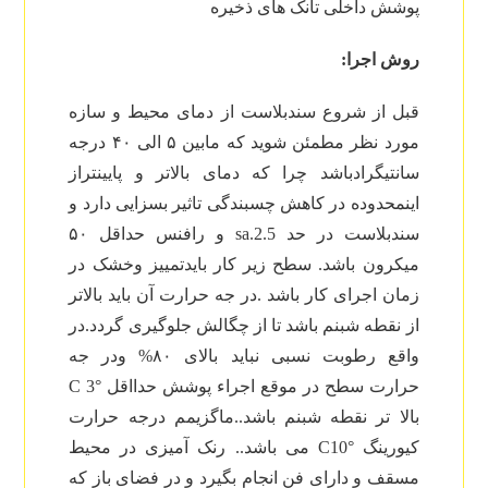
پوشش داخلی تانک های ذخیره
روش اجرا:
قبل از شروع سندبلاست از دمای محیط و سازه
مورد نظر مطمئن شوید که مابین ۵ الی ۴۰ درجه
سانتیگرادباشد چرا که دمای بالاتر و پایینتراز
اینمحدوده در کاهش چسبندگی تاثیر بسزایی دارد و
سندبلاست در حد sa.2.5 و رافنس حداقل ۵۰
میکرون باشد. سطح زیر کار بایدتمییز وخشک در
زمان اجرای کار باشد .در جه حرارت آن باید بالاتر
از نقطه شبنم باشد تا از چگالش جلوگیری گردد.در
واقع رطوبت نسبی نباید بالای ۸۰% ودر جه
حرارت سطح در موقع اجراء پوشش حدااقل °C 3
بالا تر نقطه شبنم باشد..ماگزیمم درجه حرارت
کیورینگ °C10 می باشد.. رنک آمیزی در محیط
مسقف و دارای فن انجام بگیرد و در فضای باز که