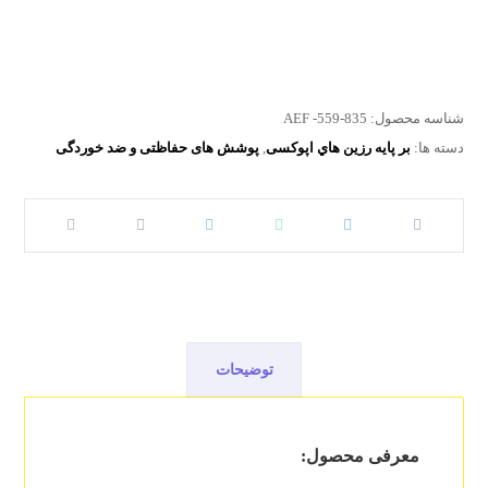
برای دریافت اطلاعات بیشتر TDS و MSDS با واحد مهندسی فروش
در ارتباط باشید
برای دریافت اطلاعات بیشتر TDS و MSDS با واحد
مهندسی فروش در ارتباط باشید
شناسه محصول:
AEF -559-835
دسته ها:
بر پايه رزين هاي اپوکسی
,
پوشش های حفاظتی و ضد خوردگی
توضیحات
معرفی محصول: