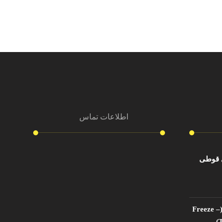
اطلاعات تماس
آدرس دفتر مرکزی
ی قوطی
تهران ، شهرک اکباتان بلوار شهید
نفیسی روبروی دبیرستان شهید
عموئیان برج آریو اکباتان طبقه ۳ واحد
۳۰۱
فریزتااستابلیتی (Freeze –
T