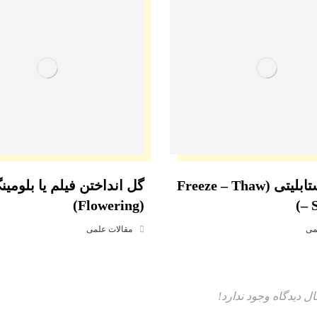
فریزتااستابلیتی (Freeze – Thaw
گل انداختن فیلم یا بلومین
(Flowering)
– S
می
مقالات علمی
ل دیدگاه وجود ندارد!