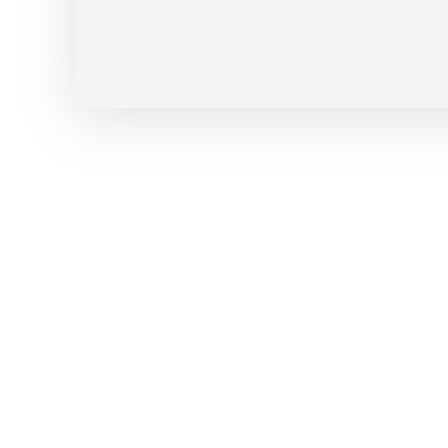
، سیلیکون و ذرات حاصل از زنگ زدگی بر روی سطح رنگ
ایی).
وح استیلی و یا آلمینیومی.
ه ها و آستری ها)